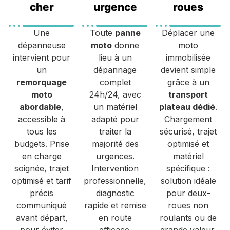
cher
urgence
roues
Une
Toute
panne
Déplacer une
dépanneuse
moto
donne
moto
intervient pour
lieu à un
immobilisée
un
dépannage
devient simple
remorquage
complet
grâce à un
moto
24h/24, avec
transport
abordable
,
un matériel
plateau dédié
.
accessible à
adapté pour
Chargement
tous les
traiter la
sécurisé, trajet
budgets. Prise
majorité des
optimisé et
en charge
urgences.
matériel
soignée, trajet
Intervention
spécifique :
optimisé et tarif
professionnelle,
solution idéale
précis
diagnostic
pour deux-
communiqué
rapide et remise
roues non
avant départ,
en route
roulants ou de
pour éviter
efficace.
grande valeur.