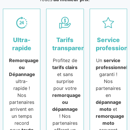
Ultra-
Tarifs
Service
rapide
transparents
profession
Remorquage
Profitez de
Un
service
ou
tarifs clairs
professionnel
Dépannage
et sans
garanti !
ultra-
surprise
Nos
rapide !
pour votre
partenaires
Nos
remorquage
en
partenaires
ou
dépannage
arrivent en
dépannage
moto
et
un temps
! Nos
remorquage
record
partenaires
moto