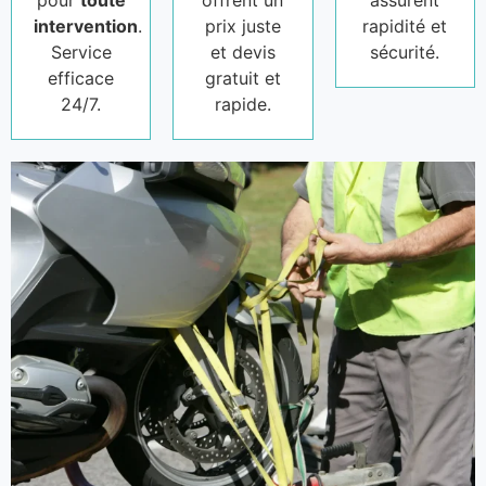
pour
toute
offrent un
assurent
intervention
.
prix juste
rapidité et
Service
et devis
sécurité.
efficace
gratuit et
24/7.
rapide.