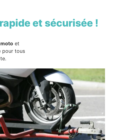
rapide et sécurisée !
 moto
et
e pour tous
te.