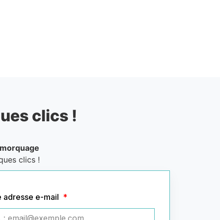
ues clics !
emorquage
ues clics !
e adresse e-mail