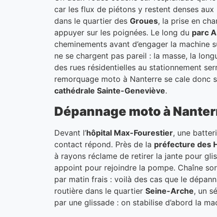
car les flux de piétons y restent denses a
dans le quartier des
Groues
, la prise en c
appuyer sur les poignées. Le long du
parc 
cheminements avant d’engager la machine su
ne se chargent pas pareil : la masse, la long
des rues résidentielles au stationnement serr
remorquage moto à Nanterre se cale donc sur
cathédrale Sainte-Geneviève
.
Dépannage moto à Nanterre
Devant l’
hôpital Max-Fourestier
, une batter
contact répond. Près de la
préfecture des 
à rayons réclame de retirer la jante pour gl
appoint pour rejoindre la pompe. Chaîne so
par matin frais : voilà des cas que le dépan
routière dans le quartier
Seine-Arche
, un s
par une glissade : on stabilise d’abord la ma