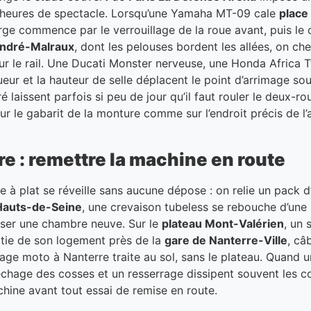
ux heures de spectacle. Lorsqu’une Yamaha MT-09 cale
place
harge commence par le verrouillage de la roue avant, puis l
André-Malraux
, dont les pelouses bordent les allées, on ch
r le rail. Une Ducati Monster nerveuse, une Honda Africa
ueur et la hauteur de selle déplacent le point d’arrimage so
é laissent parfois si peu de jour qu’il faut rouler le deux-
 le gabarit de la monture comme sur l’endroit précis de l’a
 : remettre la machine en route
ie à plat se réveille sans aucune dépose : on relie un pack d’
Hauts-de-Seine
, une crevaison tubeless se rebouche d’une 
isser une chambre neuve. Sur le
plateau Mont-Valérien
, un 
rtie de son logement près de la
gare de Nanterre-Ville
, câ
nage moto à Nanterre traite au sol, sans le plateau. Quand 
échage des cosses et un resserrage dissipent souvent les
chine avant tout essai de remise en route.