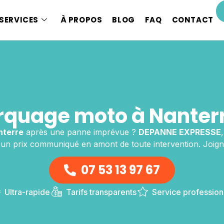
SERVICES
À PROPOS
BLOG
FAQ
CONTACT
quage moto à Nanterr
nterre
après une panne imprévue ?
DEPANNE EXPRESSE
un prix communiqué en amont de toute intervention. Joign
07 53 13 97 67
Ultra-rapide
Tarifs transparents
Service profession