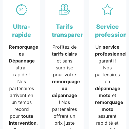
Ultra-
Tarifs
Service
rapide
transparents
profession
Remorquage
Profitez de
Un
service
ou
tarifs clairs
professionnel
Dépannage
et sans
garanti !
ultra-
surprise
Nos
rapide !
pour votre
partenaires
Nos
remorquage
en
partenaires
ou
dépannage
arrivent en
dépannage
moto
et
un temps
! Nos
remorquage
record
partenaires
moto
pour
toute
offrent un
assurent
intervention
.
prix juste
rapidité et