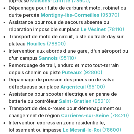
top-case
Maisons-Laffitte
(78600)
Dépannage pour fuite de carburant moto, robinet ou
durite percée
Montigny-lès-Cormeilles
(95370)
Assistance pour roue de secours absente ou
réparation impossible sur place
Le Vésinet
(78110)
Transport de moto de circuit, piste ou track day sur
plateau
Houilles
(78800)
Intervention aux abords d'une gare, d'un aéroport ou
d'un campus
Sannois
(95110)
Remorquage de trail, enduro et moto tout-terrain
depuis chemin ou piste
Puteaux
(92800)
Dépannage de pression des pneus ou de valve
défectueuse sur place
Argenteuil
(95100)
Assistance pour scooter électrique en panne de
batterie ou contrôleur
Saint-Gratien
(95210)
Transport de deux-roues pour déménagement ou
changement de région
Carrières-sur-Seine
(78420)
Intervention express en zone résidentielle,
lotissement ou impasse
Le Mesnil-le-Roi
(78600)