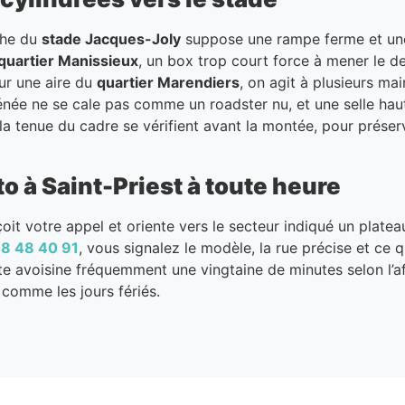
oche du
stade Jacques-Joly
suppose une rampe ferme et une 
quartier Manissieux
, un box trop court force à mener le d
sur une aire du
quartier Marendiers
, on agit à plusieurs ma
née ne se cale pas comme un roadster nu, et une selle hau
t la tenue du cadre se vérifient avant la montée, pour pré
 à Saint-Priest à toute heure
oit votre appel et oriente vers le secteur indiqué un platea
8 48 40 91
, vous signalez le modèle, la rue précise et ce 
nte avoisine fréquemment une vingtaine de minutes selon l’a
t comme les jours fériés.