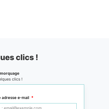
ues clics !
emorquage
lques clics !
e adresse e-mail