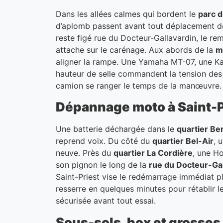
Dans les allées calmes qui bordent le
parc 
d’aplomb passent avant tout déplacement d
reste figé rue du Docteur-Gallavardin, le re
attache sur le carénage. Aux abords de la
m
aligner la rampe. Une Yamaha MT-07, une Ka
hauteur de selle commandent la tension des 
camion se ranger le temps de la manœuvre. L’
Dépannage moto à Saint-Pr
Une batterie déchargée dans le
quartier Ber
reprend voix. Du côté du
quartier Bel-Air
, 
neuve. Près du
quartier La Cordière
, une H
son pignon le long de la
rue du Docteur-Gal
Saint-Priest vise le redémarrage immédiat p
resserre en quelques minutes pour rétablir 
sécurisée avant tout essai.
Sous-sols, box et grosses 