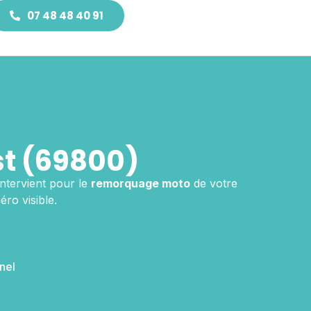
07 48 48 40 91
t (69800)
ntervient pour le
remorquage moto
de votre
ro visible.
nel