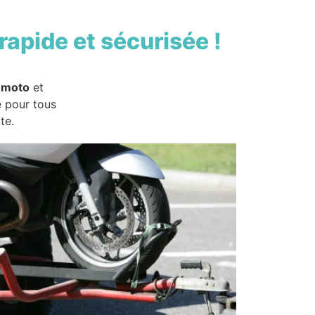
rapide et sécurisée !
 moto
et
e pour tous
te.