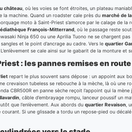
du château
, où les voies se font étroites, un plateau mania
e la machine. Quand un roadster cale près du
marché de la
morquage moto à Saint-Priest s’amorce par le calage de la ro
édiathèque François-Mitterrand
, où le passage reste sou
wasaki Ninja 650 ou une Aprilia Tuono ne se chargent pas 
sangles et le point d’ancrage au cadre. Vers le
quartier Gar
enlèvement se cale ainsi sur le gabarit de la monture et sur
iest : les pannes remises en route
liet
repart le plus souvent sans dépose : un appoint aux bor
une crevaison tubeless se rebouche à la mèche, là où une 
onda CBR500R en panne sèche reçoit l’appoint qui la mène ju
lavardin
, câble d’embrayage rompu, lanceur poussif un mat
lutôt que l’enlèvement. Aux abords du
quartier Revaison
, 
le courant. Si une glissade a tordu un repose-pied ou déca
cylindrées vers le stade