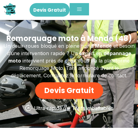
Devis Gratuit
Remorquage moto à Mende (48)
Un deux-roues bloqué en pleine rue
à Mende
et besoin
d’une intervention rapide ? Un expert en
dépannage
moto
intervient près de chez vous via la plateforme
Remorquage Moto. Tarif annoncé avant le
déplacement. Complétez le formulaire de contact.
Devis Gratuit
Ultra-rapide
Tarifs imbattables