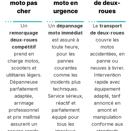
moto pas
moto en
de deux-
cher
urgence
roues
Un
Un
dépannage
Le
transport
remorquage
moto immédiat
de deux-roues
deux-roues
est assuré à
couvre les
compétitif
toute heure,
motos
prend en
pour les
accidentées, en
charge motos,
pannes
panne ou
scooters et
courantes
neuves à livrer.
utilitaires légers.
comme les
Intervention
Dépanneuse
incidents plus
rapide avec
parfaitement
techniques.
équipement
adaptée,
Service sérieux,
adapté, tarif
arrimage
réactif et
annoncé en
professionnel
parfaitement
amont et
et prix maîtrisé
équipé pour
manipulation
assurent un
tous les
conforme aux
service rapide,
imprévus
standards