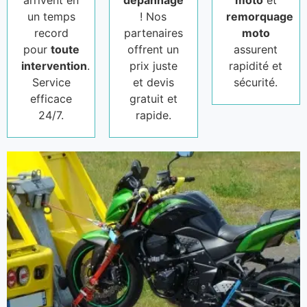
arrivent en
dépannage
moto
et
un temps
! Nos
remorquage
record
partenaires
moto
pour
toute
offrent un
assurent
intervention
.
prix juste
rapidité et
Service
et devis
sécurité.
efficace
gratuit et
24/7.
rapide.