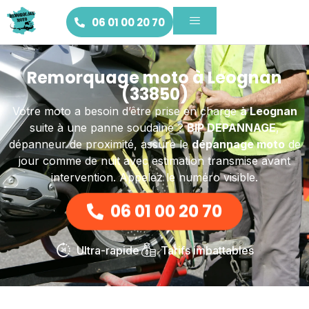
06 01 00 20 70
Remorquage moto à Leognan
(33850)
Votre moto a besoin d’être prise en charge
à Leognan
suite à une panne soudaine ?
BIP DEPANNAGE
,
dépanneur de proximité, assure le
dépannage moto
de
jour comme de nuit avec estimation transmise avant
intervention. Appelez le numéro visible.
06 01 00 20 70
Ultra-rapide
Tarifs imbattables