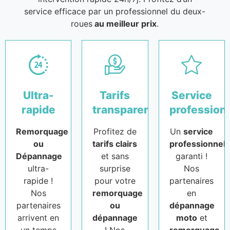
service efficace par un professionnel du deux-
roues
au meilleur prix
.
Ultra-
Tarifs
Service
rapide
transparents
profession
Remorquage
Profitez de
Un
service
ou
tarifs clairs
professionnel
Dépannage
et sans
garanti !
ultra-
surprise
Nos
rapide !
pour votre
partenaires
Nos
remorquage
en
partenaires
ou
dépannage
arrivent en
dépannage
moto
et