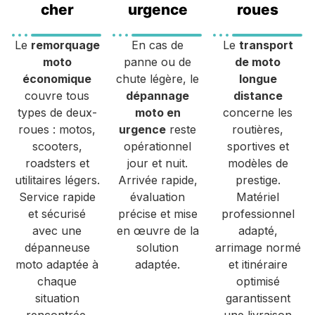
cher
urgence
roues
Le
remorquage
En cas de
Le
transport
moto
panne ou de
de moto
économique
chute légère, le
longue
couvre tous
dépannage
distance
types de deux-
moto en
concerne les
roues : motos,
urgence
reste
routières,
scooters,
opérationnel
sportives et
roadsters et
jour et nuit.
modèles de
utilitaires légers.
Arrivée rapide,
prestige.
Service rapide
évaluation
Matériel
et sécurisé
précise et mise
professionnel
avec une
en œuvre de la
adapté,
dépanneuse
solution
arrimage normé
moto adaptée à
adaptée.
et itinéraire
chaque
optimisé
situation
garantissent
rencontrée.
une livraison