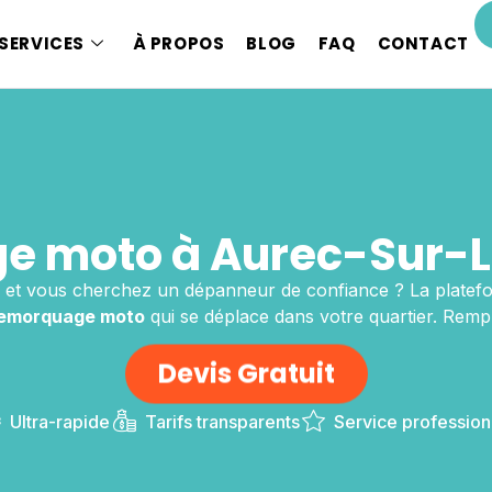
SERVICES
À PROPOS
BLOG
FAQ
CONTACT
 moto à Aurec-Sur-Lo
et vous cherchez un dépanneur de confiance ? La platef
emorquage moto
qui se déplace dans votre quartier. Rempli
Devis Gratuit
Ultra-rapide
Tarifs transparents
Service profession