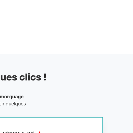
ues clics !
emorquage
 en quelques