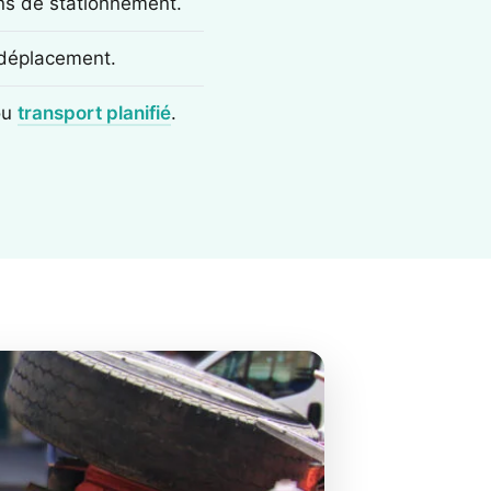
ons de stationnement.
e déplacement.
ou
transport planifié
.