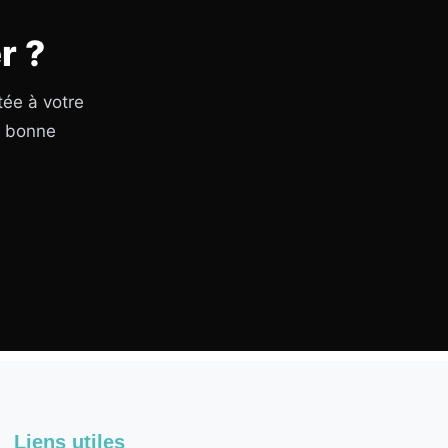
r ?
tée à votre
a bonne
Liens utiles