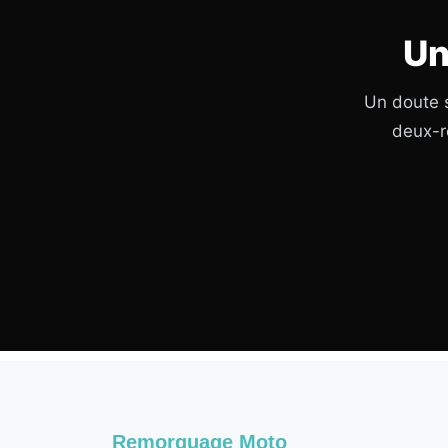
Un
Un doute s
deux-r
Remorquage Moto