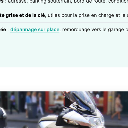
ès
: adresse, parking souterrain, bord de route, conditi
e grise et de la clé
, utiles pour la prise en charge et l
tée
:
dépannage sur place
, remorquage vers le garage 