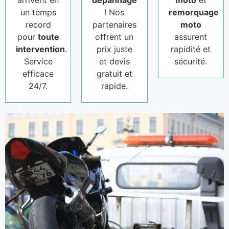
arrivent en
dépannage
moto
et
un temps
! Nos
remorquage
record
partenaires
moto
pour
toute
offrent un
assurent
intervention
.
prix juste
rapidité et
Service
et devis
sécurité.
efficace
gratuit et
24/7.
rapide.