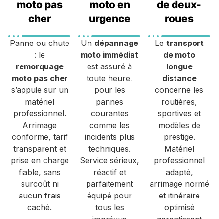
moto pas
moto en
de deux-
cher
urgence
roues
Panne ou chute
Un
dépannage
Le
transport
: le
moto immédiat
de moto
remorquage
est assuré à
longue
moto pas cher
toute heure,
distance
s’appuie sur un
pour les
concerne les
matériel
pannes
routières,
professionnel.
courantes
sportives et
Arrimage
comme les
modèles de
conforme, tarif
incidents plus
prestige.
transparent et
techniques.
Matériel
prise en charge
Service sérieux,
professionnel
fiable, sans
réactif et
adapté,
surcoût ni
parfaitement
arrimage normé
aucun frais
équipé pour
et itinéraire
caché.
tous les
optimisé
imprévus
garantissent