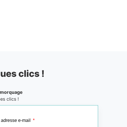
ues clics !
emorquage
s clics !
 adresse e-mail