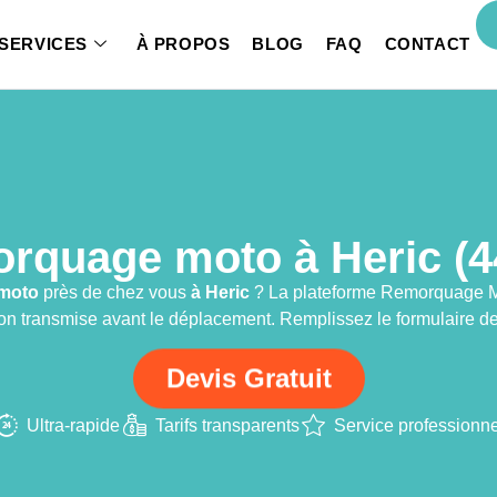
SERVICES
À PROPOS
BLOG
FAQ
CONTACT
rquage moto à Heric (4
moto
près de chez vous
à Heric
? La plateforme Remorquage Mot
on transmise avant le déplacement. Remplissez le formulaire de
Devis Gratuit
Ultra-rapide
Tarifs transparents
Service professionne