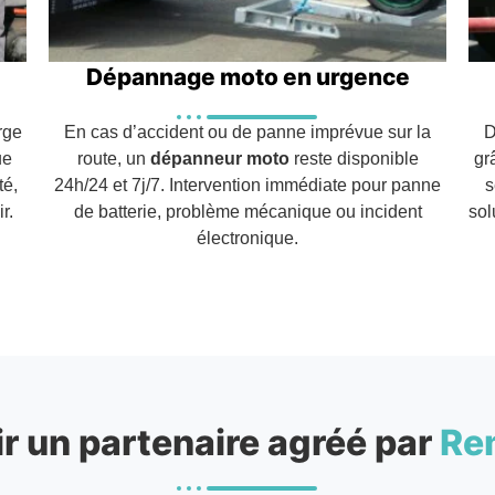
Dépannage moto en urgence
rge
En cas d’accident ou de panne imprévue sur la
D
ue
route, un
dépanneur moto
reste disponible
gr
té,
24h/24 et 7j/7. Intervention immédiate pour panne
s
r.
de batterie, problème mécanique ou incident
sol
électronique.
r un partenaire agréé par
Re