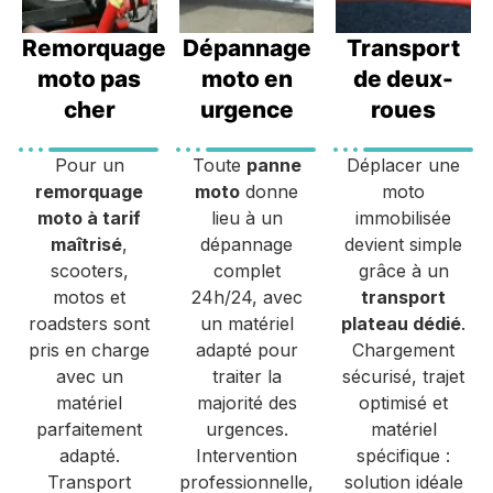
Remorquage
Dépannage
Transport
moto pas
moto en
de deux-
cher
urgence
roues
Pour un
Toute
panne
Déplacer une
remorquage
moto
donne
moto
moto à tarif
lieu à un
immobilisée
maîtrisé
,
dépannage
devient simple
scooters,
complet
grâce à un
motos et
24h/24, avec
transport
roadsters sont
un matériel
plateau dédié
.
pris en charge
adapté pour
Chargement
avec un
traiter la
sécurisé, trajet
matériel
majorité des
optimisé et
parfaitement
urgences.
matériel
adapté.
Intervention
spécifique :
Transport
professionnelle,
solution idéale