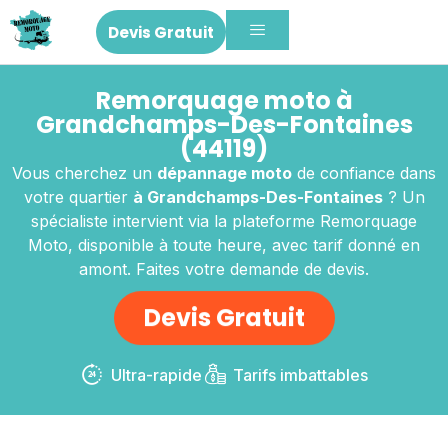
Devis Gratuit
Remorquage moto à
Grandchamps-Des-Fontaines
(44119)
Vous cherchez un
dépannage moto
de confiance dans
votre quartier
à Grandchamps-Des-Fontaines
? Un
spécialiste intervient via la plateforme Remorquage
Moto, disponible à toute heure, avec tarif donné en
amont. Faites votre demande de devis.
Devis Gratuit
Ultra-rapide
Tarifs imbattables