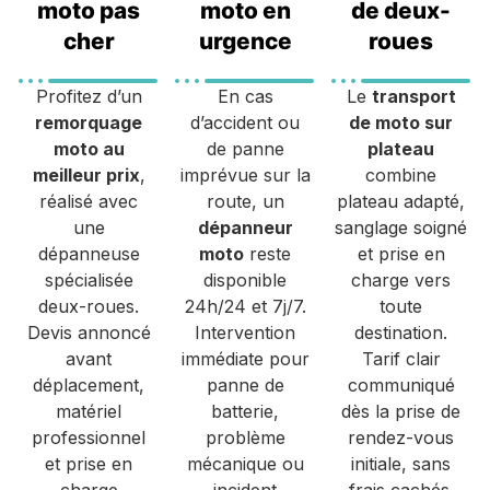
moto pas
moto en
de deux-
cher
urgence
roues
Profitez d’un
En cas
Le
transport
remorquage
d’accident ou
de moto sur
moto au
de panne
plateau
meilleur prix
,
imprévue sur la
combine
réalisé avec
route, un
plateau adapté,
une
dépanneur
sanglage soigné
dépanneuse
moto
reste
et prise en
spécialisée
disponible
charge vers
deux-roues.
24h/24 et 7j/7.
toute
Devis annoncé
Intervention
destination.
avant
immédiate pour
Tarif clair
déplacement,
panne de
communiqué
matériel
batterie,
dès la prise de
professionnel
problème
rendez-vous
et prise en
mécanique ou
initiale, sans
charge
incident
frais cachés.