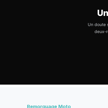
Un
Un doute s
deux-r
Remorquage Moto