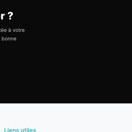
r ?
tée à votre
a bonne
Liens utiles