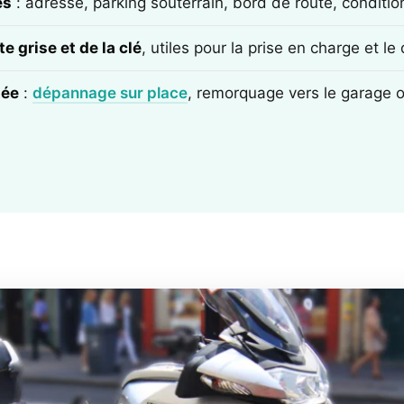
ès
: adresse, parking souterrain, bord de route, conditi
e grise et de la clé
, utiles pour la prise en charge et l
tée
:
dépannage sur place
, remorquage vers le garage 