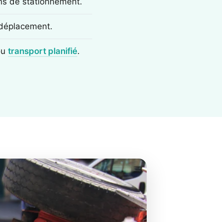
ons de stationnement.
e déplacement.
ou
transport planifié
.