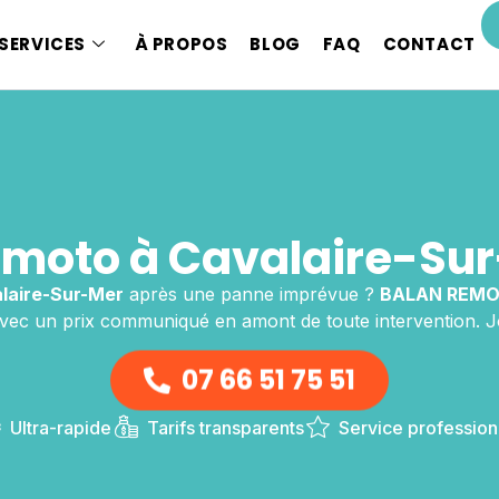
SERVICES
À PROPOS
BLOG
FAQ
CONTACT
moto à Cavalaire-Sur
laire-Sur-Mer
après une panne imprévue ?
BALAN REM
vec un prix communiqué en amont de toute intervention. J
07 66 51 75 51
Ultra-rapide
Tarifs transparents
Service profession