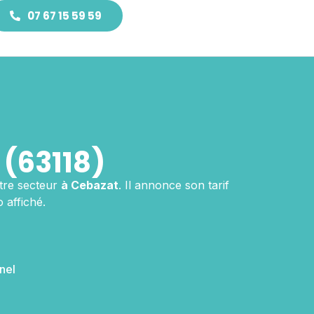
07 67 15 59 59
(63118)
tre secteur
à Cebazat
. Il annonce son tarif
 affiché.
nel