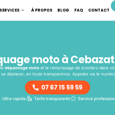
SERVICES
À PROPOS
BLOG
FAQ
CONTACT
uage moto à Cebazat 
 le
dépannage moto
et le remorquage de scooters dans vo
 se déplacer, en toute transparence. Appelez via le numéro
07 67 15 59 59
Ultra-rapide
Tarifs transparents
Service profession