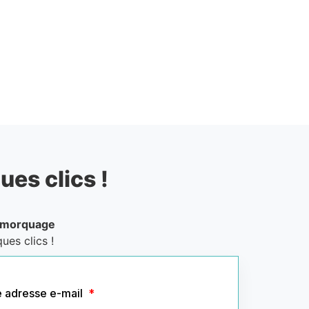
ues clics !
emorquage
ues clics !
e adresse e-mail