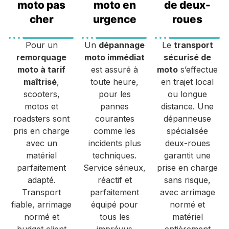
moto pas
moto en
de deux-
cher
urgence
roues
Pour un
Un
dépannage
Le
transport
remorquage
moto immédiat
sécurisé de
moto à tarif
est assuré à
moto
s’effectue
maîtrisé
,
toute heure,
en trajet local
scooters,
pour les
ou longue
motos et
pannes
distance. Une
roadsters sont
courantes
dépanneuse
pris en charge
comme les
spécialisée
avec un
incidents plus
deux-roues
matériel
techniques.
garantit une
parfaitement
Service sérieux,
prise en charge
adapté.
réactif et
sans risque,
Transport
parfaitement
avec arrimage
fiable, arrimage
équipé pour
normé et
normé et
tous les
matériel
budget client
imprévus
entièrement