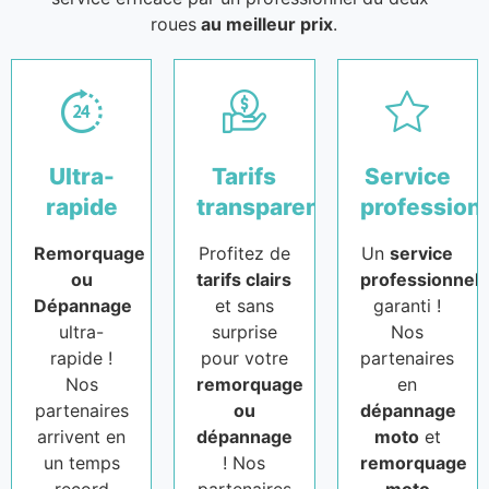
roues
au meilleur prix
.
Ultra-
Tarifs
Service
rapide
transparents
profession
Remorquage
Profitez de
Un
service
ou
tarifs clairs
professionnel
Dépannage
et sans
garanti !
ultra-
surprise
Nos
rapide !
pour votre
partenaires
Nos
remorquage
en
partenaires
ou
dépannage
arrivent en
dépannage
moto
et
un temps
! Nos
remorquage