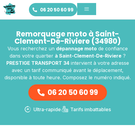
06 20 50 60 99
Remorquage moto à Saint-
Clement-De-Riviere (34980)
Vous recherchez un
dépannage moto
de confiance
dans votre quartier
à Saint-Clement-De-Riviere
?
PRESTIGE TRANSPORT 34
intervient à votre adresse
avec un tarif communiqué avant le déplacement,
disponible à toute heure. Composez le numéro indiqué.
06 20 50 60 99
Ultra-rapide
Tarifs imbattables