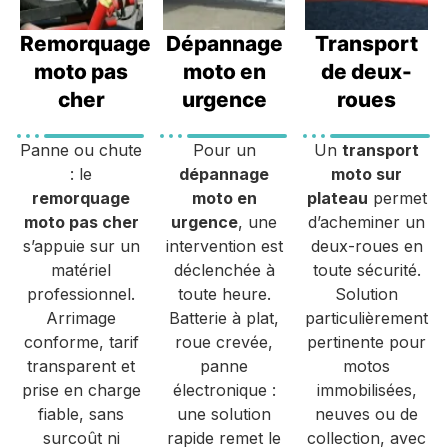
Remorquage
Dépannage
Transport
moto pas
moto en
de deux-
cher
urgence
roues
Panne ou chute
Pour un
Un
transport
: le
dépannage
moto sur
remorquage
moto en
plateau
permet
moto pas cher
urgence
, une
d’acheminer un
s’appuie sur un
intervention est
deux-roues en
matériel
déclenchée à
toute sécurité.
professionnel.
toute heure.
Solution
Arrimage
Batterie à plat,
particulièrement
conforme, tarif
roue crevée,
pertinente pour
transparent et
panne
motos
prise en charge
électronique :
immobilisées,
fiable, sans
une solution
neuves ou de
surcoût ni
rapide remet le
collection, avec