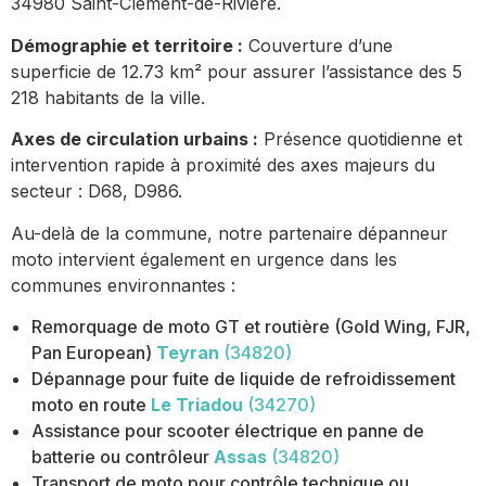
34980 Saint-Clément-de-Rivière.
Démographie et territoire :
Couverture d’une
superficie de 12.73 km² pour assurer l’assistance des 5
218 habitants de la ville.
Axes de circulation urbains :
Présence quotidienne et
intervention rapide à proximité des axes majeurs du
secteur : D68, D986.
Au-delà de la commune, notre partenaire dépanneur
moto intervient également en urgence dans les
communes environnantes :
Remorquage de moto GT et routière (Gold Wing, FJR,
Pan European)
Teyran
(34820)
Dépannage pour fuite de liquide de refroidissement
moto en route
Le Triadou
(34270)
Assistance pour scooter électrique en panne de
batterie ou contrôleur
Assas
(34820)
Transport de moto pour contrôle technique ou