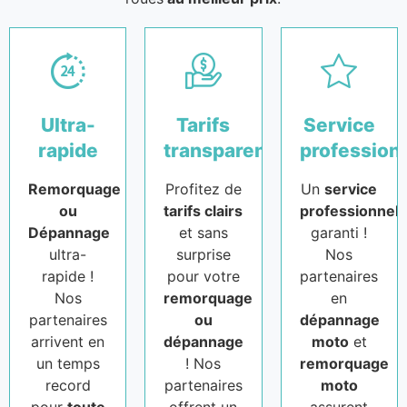
Ultra-
Tarifs
Service
rapide
transparents
profession
Remorquage
Profitez de
Un
service
ou
tarifs clairs
professionnel
Dépannage
et sans
garanti !
ultra-
surprise
Nos
rapide !
pour votre
partenaires
Nos
remorquage
en
partenaires
ou
dépannage
arrivent en
dépannage
moto
et
un temps
! Nos
remorquage
record
partenaires
moto