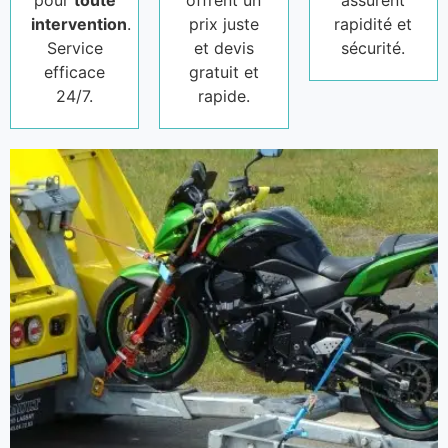
pour
toute
offrent un
assurent
intervention
.
prix juste
rapidité et
Service
et devis
sécurité.
efficace
gratuit et
24/7.
rapide.