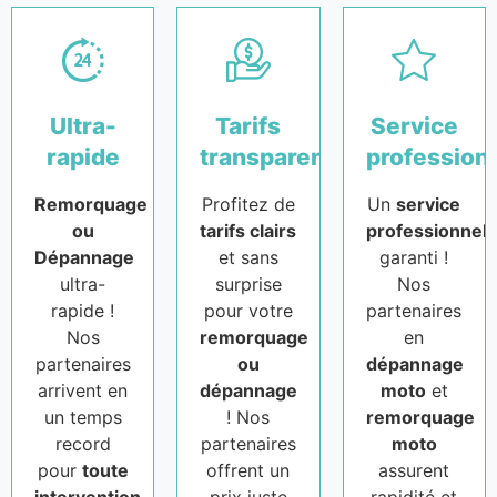
Ultra-
Tarifs
Service
rapide
transparents
profession
Remorquage
Profitez de
Un
service
ou
tarifs clairs
professionnel
Dépannage
et sans
garanti !
ultra-
surprise
Nos
rapide !
pour votre
partenaires
Nos
remorquage
en
partenaires
ou
dépannage
arrivent en
dépannage
moto
et
un temps
! Nos
remorquage
record
partenaires
moto
pour
toute
offrent un
assurent