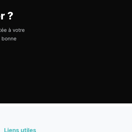
r ?
tée à votre
a bonne
Liens utiles