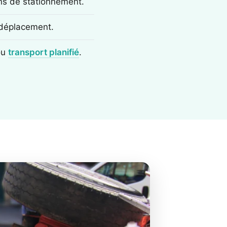
ons de stationnement.
e déplacement.
ou
transport planifié
.