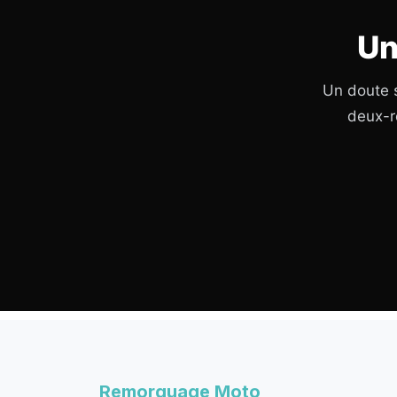
Un
Un doute s
deux-r
Remorquage Moto