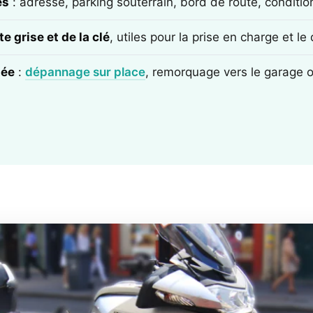
ès
: adresse, parking souterrain, bord de route, conditi
e grise et de la clé
, utiles pour la prise en charge et l
tée
:
dépannage sur place
, remorquage vers le garage 