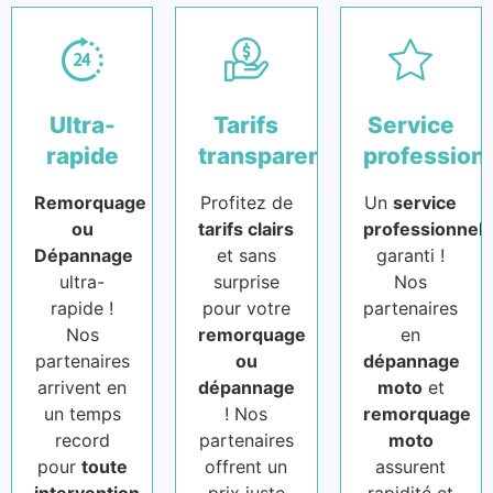
Ultra-
Tarifs
Service
rapide
transparents
profession
Remorquage
Profitez de
Un
service
ou
tarifs clairs
professionnel
Dépannage
et sans
garanti !
ultra-
surprise
Nos
rapide !
pour votre
partenaires
Nos
remorquage
en
partenaires
ou
dépannage
arrivent en
dépannage
moto
et
un temps
! Nos
remorquage
record
partenaires
moto
pour
toute
offrent un
assurent
intervention
.
prix juste
rapidité et