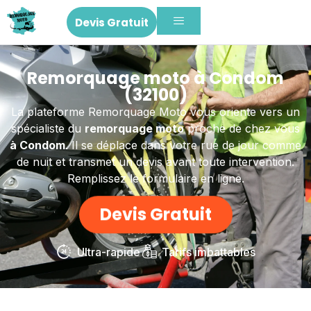
Devis Gratuit
Remorquage moto à Condom
(32100)
La plateforme Remorquage Moto vous oriente vers un
spécialiste du
remorquage moto
proche de chez vous
à Condom
. Il se déplace dans votre rue de jour comme
de nuit et transmet un devis avant toute intervention.
Remplissez le formulaire en ligne.
Devis Gratuit
Ultra-rapide
Tarifs imbattables