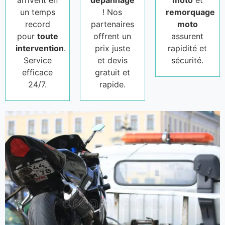
arrivent en
dépannage
moto
et
un temps
! Nos
remorquage
record
partenaires
moto
pour
toute
offrent un
assurent
intervention
.
prix juste
rapidité et
Service
et devis
sécurité.
efficace
gratuit et
24/7.
rapide.