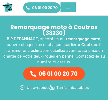
06 01 00 20 70
Remorquage moto à Coutras
(33230)
BIP DEPANNAGE
, spécialiste du
remorquage moto
,
couvre chaque rue et chaque quartier
à Coutras
. Il
transmet une estimation détaillée avant toute prise en
charge de votre deux-roues en panne. Contactez-le au
numéro ci-dessus.
06 01 00 20 70
Ultra-rapide
Tarifs imbattables