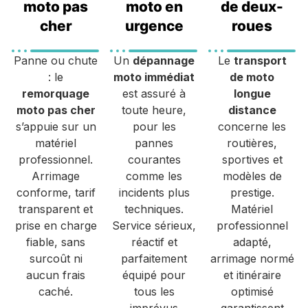
moto pas
moto en
de deux-
cher
urgence
roues
Panne ou chute
Un
dépannage
Le
transport
: le
moto immédiat
de moto
remorquage
est assuré à
longue
moto pas cher
toute heure,
distance
s’appuie sur un
pour les
concerne les
matériel
pannes
routières,
professionnel.
courantes
sportives et
Arrimage
comme les
modèles de
conforme, tarif
incidents plus
prestige.
transparent et
techniques.
Matériel
prise en charge
Service sérieux,
professionnel
fiable, sans
réactif et
adapté,
surcoût ni
parfaitement
arrimage normé
aucun frais
équipé pour
et itinéraire
caché.
tous les
optimisé
imprévus
garantissent