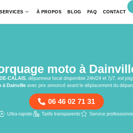
SERVICES
À PROPOS
BLOG
FAQ
CONTACT
rquage moto à Dainville
DE-CALAIS
, dépanneur local disponible 24h/24 et 7j/7, est j
o
à Dainville
avec prix annoncé avant le déplacement du dépan
06 46 02 71 31
Ultra-rapide
Tarifs transparents
Service professionne