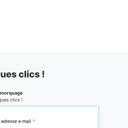
ues clics !
emorquage
ues clics !
 adresse e-mail