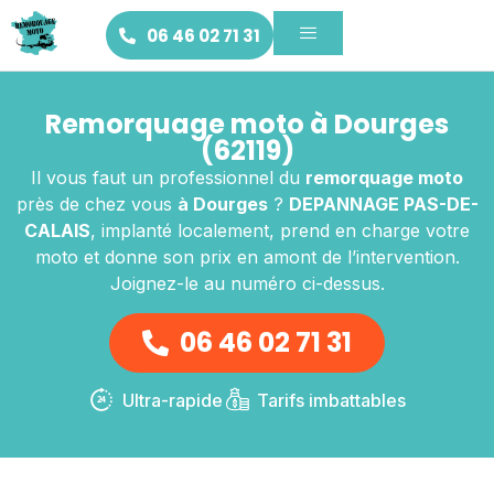
06 46 02 71 31
Remorquage moto à Dourges
(62119)
Il vous faut un professionnel du
remorquage moto
près de chez vous
à Dourges
?
DEPANNAGE PAS-DE-
CALAIS
, implanté localement, prend en charge votre
moto et donne son prix en amont de l’intervention.
Joignez-le au numéro ci-dessus.
06 46 02 71 31
Ultra-rapide
Tarifs imbattables