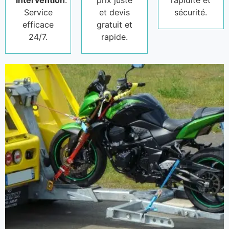
intervention
.
prix juste
rapidité et
Service
et devis
sécurité.
efficace
gratuit et
24/7.
rapide.