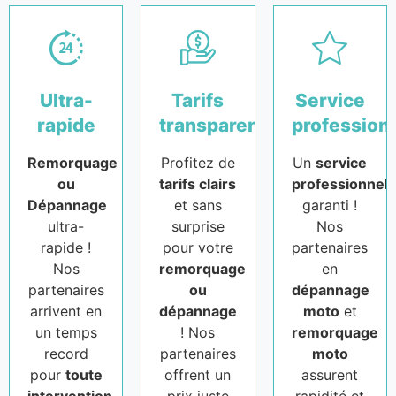
Ultra-
Tarifs
Service
rapide
transparents
profession
Remorquage
Profitez de
Un
service
ou
tarifs clairs
professionnel
Dépannage
et sans
garanti !
ultra-
surprise
Nos
rapide !
pour votre
partenaires
Nos
remorquage
en
partenaires
ou
dépannage
arrivent en
dépannage
moto
et
un temps
! Nos
remorquage
record
partenaires
moto
pour
toute
offrent un
assurent