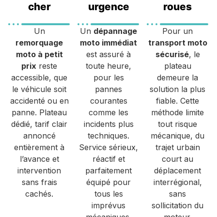
cher
urgence
roues
Un
Un
dépannage
Pour un
remorquage
moto immédiat
transport moto
moto à petit
est assuré à
sécurisé
, le
prix
reste
toute heure,
plateau
accessible, que
pour les
demeure la
le véhicule soit
pannes
solution la plus
accidenté ou en
courantes
fiable. Cette
panne. Plateau
comme les
méthode limite
dédié, tarif clair
incidents plus
tout risque
annoncé
techniques.
mécanique, du
entièrement à
Service sérieux,
trajet urbain
l’avance et
réactif et
court au
intervention
parfaitement
déplacement
sans frais
équipé pour
interrégional,
cachés.
tous les
sans
imprévus
sollicitation du
mécaniques.
moteur.