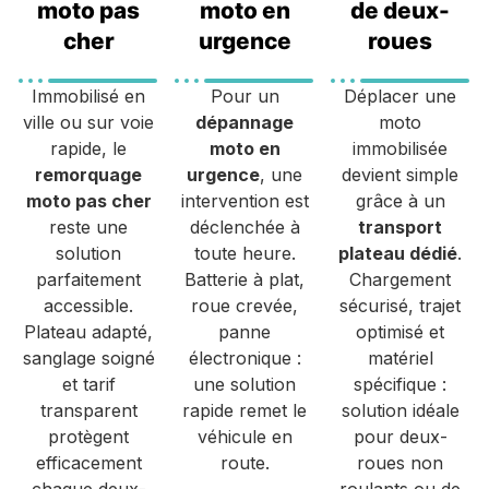
moto pas
moto en
de deux-
cher
urgence
roues
Immobilisé en
Pour un
Déplacer une
ville ou sur voie
dépannage
moto
rapide, le
moto en
immobilisée
remorquage
urgence
, une
devient simple
moto pas cher
intervention est
grâce à un
reste une
déclenchée à
transport
solution
toute heure.
plateau dédié
.
parfaitement
Batterie à plat,
Chargement
accessible.
roue crevée,
sécurisé, trajet
Plateau adapté,
panne
optimisé et
sanglage soigné
électronique :
matériel
et tarif
une solution
spécifique :
transparent
rapide remet le
solution idéale
protègent
véhicule en
pour deux-
efficacement
route.
roues non
chaque deux-
roulants ou de