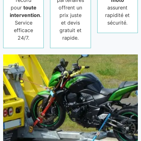
record
partenaires
moto
pour
toute
offrent un
assurent
intervention
.
prix juste
rapidité et
Service
et devis
sécurité.
efficace
gratuit et
24/7.
rapide.