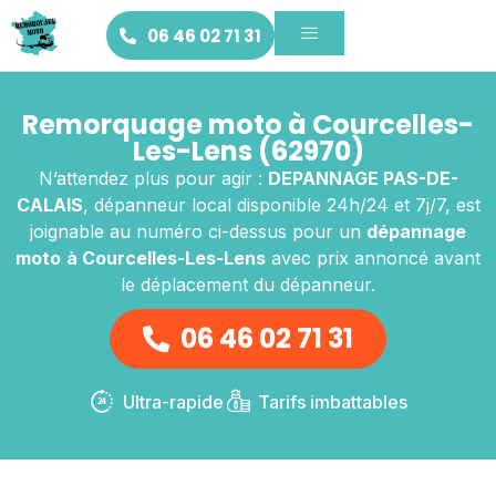
06 46 02 71 31
Remorquage moto à Courcelles-
Les-Lens (62970)
N’attendez plus pour agir :
DEPANNAGE PAS-DE-
CALAIS
, dépanneur local disponible 24h/24 et 7j/7, est
joignable au numéro ci-dessus pour un
dépannage
moto
à Courcelles-Les-Lens
avec prix annoncé avant
le déplacement du dépanneur.
06 46 02 71 31
Ultra-rapide
Tarifs imbattables