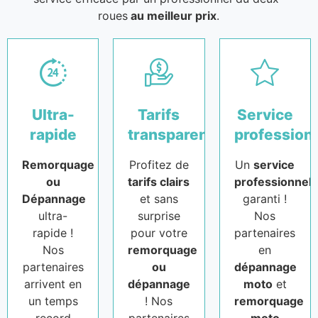
roues
au meilleur prix
.
Ultra-
Tarifs
Service
rapide
transparents
profession
Remorquage
Profitez de
Un
service
ou
tarifs clairs
professionnel
Dépannage
et sans
garanti !
ultra-
surprise
Nos
rapide !
pour votre
partenaires
Nos
remorquage
en
partenaires
ou
dépannage
arrivent en
dépannage
moto
et
un temps
! Nos
remorquage