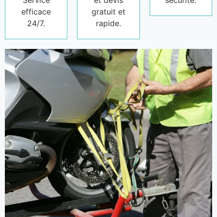
Service
et devis
sécurité.
efficace
gratuit et
24/7.
rapide.