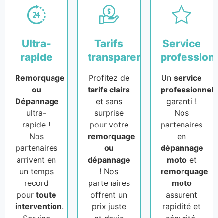
Ultra-
Tarifs
Service
rapide
transparents
profession
Remorquage
Profitez de
Un
service
ou
tarifs clairs
professionnel
Dépannage
et sans
garanti !
ultra-
surprise
Nos
rapide !
pour votre
partenaires
Nos
remorquage
en
partenaires
ou
dépannage
arrivent en
dépannage
moto
et
un temps
! Nos
remorquage
record
partenaires
moto
pour
toute
offrent un
assurent
intervention
.
prix juste
rapidité et