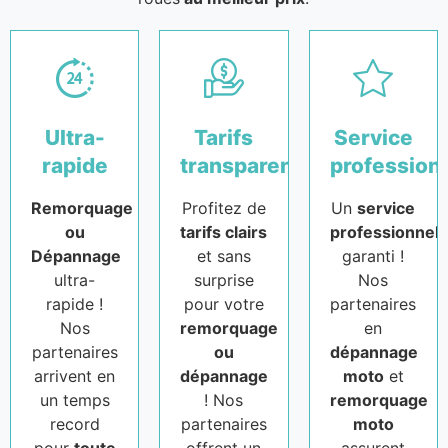
Ultra-
Tarifs
Service
rapide
transparents
profession
Remorquage
Profitez de
Un
service
ou
tarifs clairs
professionnel
Dépannage
et sans
garanti !
ultra-
surprise
Nos
rapide !
pour votre
partenaires
Nos
remorquage
en
partenaires
ou
dépannage
arrivent en
dépannage
moto
et
un temps
! Nos
remorquage
record
partenaires
moto