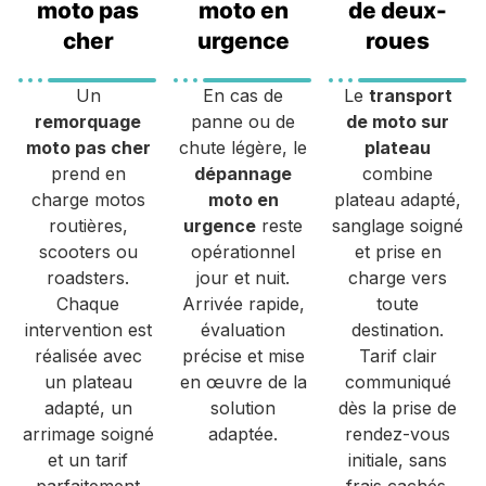
moto pas
moto en
de deux-
cher
urgence
roues
Un
En cas de
Le
transport
remorquage
panne ou de
de moto sur
moto pas cher
chute légère, le
plateau
prend en
dépannage
combine
charge motos
moto en
plateau adapté,
routières,
urgence
reste
sanglage soigné
scooters ou
opérationnel
et prise en
roadsters.
jour et nuit.
charge vers
Chaque
Arrivée rapide,
toute
intervention est
évaluation
destination.
réalisée avec
précise et mise
Tarif clair
un plateau
en œuvre de la
communiqué
adapté, un
solution
dès la prise de
arrimage soigné
adaptée.
rendez-vous
et un tarif
initiale, sans
parfaitement
frais cachés.