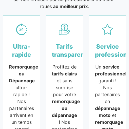
roues
au meilleur prix
.
Ultra-
Tarifs
Service
rapide
transparents
profession
Remorquage
Profitez de
Un
service
ou
tarifs clairs
professionnel
Dépannage
et sans
garanti !
ultra-
surprise
Nos
rapide !
pour votre
partenaires
Nos
remorquage
en
partenaires
ou
dépannage
arrivent en
dépannage
moto
et
un temps
! Nos
remorquage