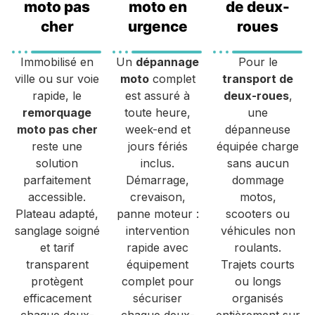
moto pas
moto en
de deux-
cher
urgence
roues
Immobilisé en
Un
dépannage
Pour le
ville ou sur voie
moto
complet
transport de
rapide, le
est assuré à
deux-roues
,
remorquage
toute heure,
une
moto pas cher
week-end et
dépanneuse
reste une
jours fériés
équipée charge
solution
inclus.
sans aucun
parfaitement
Démarrage,
dommage
accessible.
crevaison,
motos,
Plateau adapté,
panne moteur :
scooters ou
sanglage soigné
intervention
véhicules non
et tarif
rapide avec
roulants.
transparent
équipement
Trajets courts
protègent
complet pour
ou longs
efficacement
sécuriser
organisés
chaque deux-
chaque deux-
entièrement sur