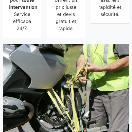
pour
toute
offrent un
assurent
intervention
.
prix juste
rapidité et
Service
et devis
sécurité.
efficace
gratuit et
24/7.
rapide.