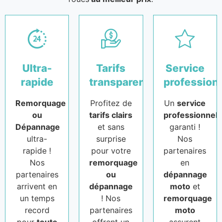
Ultra-
Tarifs
Service
rapide
transparents
profession
Remorquage
Profitez de
Un
service
ou
tarifs clairs
professionnel
Dépannage
et sans
garanti !
ultra-
surprise
Nos
rapide !
pour votre
partenaires
Nos
remorquage
en
partenaires
ou
dépannage
arrivent en
dépannage
moto
et
un temps
! Nos
remorquage
record
partenaires
moto