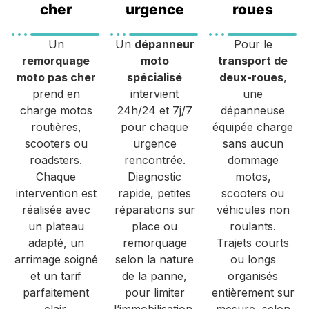
cher
urgence
roues
Un
Un
dépanneur
Pour le
remorquage
moto
transport de
moto pas cher
spécialisé
deux-roues
,
prend en
intervient
une
charge motos
24h/24 et 7j/7
dépanneuse
routières,
pour chaque
équipée charge
scooters ou
urgence
sans aucun
roadsters.
rencontrée.
dommage
Chaque
Diagnostic
motos,
intervention est
rapide, petites
scooters ou
réalisée avec
réparations sur
véhicules non
un plateau
place ou
roulants.
adapté, un
remorquage
Trajets courts
arrimage soigné
selon la nature
ou longs
et un tarif
de la panne,
organisés
parfaitement
pour limiter
entièrement sur
clair.
l’immobilisation.
mesure, selon