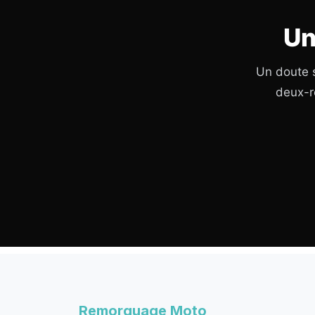
Un
Un doute s
deux-r
Remorquage Moto