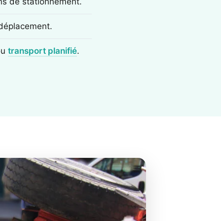
ons de stationnement.
e déplacement.
ou
transport planifié
.