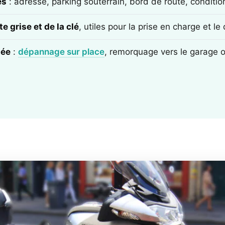
ès
: adresse, parking souterrain, bord de route, conditi
e grise et de la clé
, utiles pour la prise en charge et l
tée
:
dépannage sur place
, remorquage vers le garage 