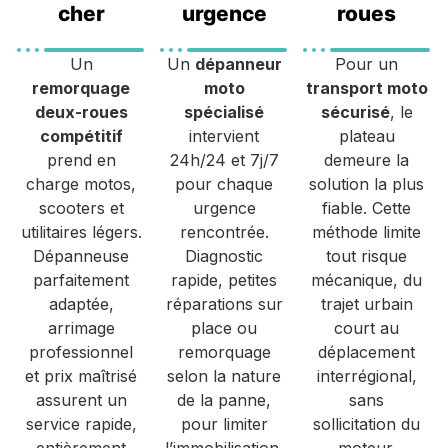
cher
urgence
roues
Un
Un
dépanneur
Pour un
remorquage
moto
transport moto
deux-roues
spécialisé
sécurisé
, le
compétitif
intervient
plateau
prend en
24h/24 et 7j/7
demeure la
charge motos,
pour chaque
solution la plus
scooters et
urgence
fiable. Cette
utilitaires légers.
rencontrée.
méthode limite
Dépanneuse
Diagnostic
tout risque
parfaitement
rapide, petites
mécanique, du
adaptée,
réparations sur
trajet urbain
arrimage
place ou
court au
professionnel
remorquage
déplacement
et prix maîtrisé
selon la nature
interrégional,
assurent un
de la panne,
sans
service rapide,
pour limiter
sollicitation du
entièrement
l’immobilisation.
moteur.