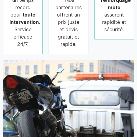
un temps
! Nos
remorquage
record
partenaires
moto
pour
toute
offrent un
assurent
intervention
.
prix juste
rapidité et
Service
et devis
sécurité.
efficace
gratuit et
24/7.
rapide.