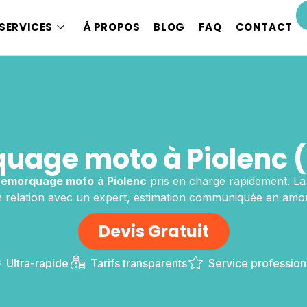
SERVICES
À PROPOS
BLOG
FAQ
CONTACT
uage moto à Piolenc 
remorquage moto
à Piolenc
pris en charge rapidement. L
 relation avec un expert, estimation communiquée en amon
Devis Gratuit
Ultra-rapide
Tarifs transparents
Service profession