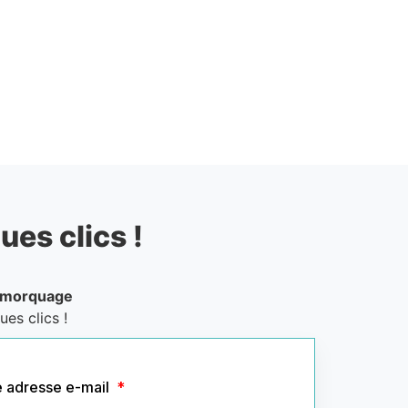
ues clics !
emorquage
es clics !
e adresse e-mail