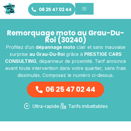
06 25 47 02 44
Remorquage moto au Grau-Du-
Roi (30240)
Profitez d’un
dépannage moto
clair et sans mauvaise
surprise
au Grau-Du-Roi
grâce à
PRESTIGE CARS
CONSULTING
, dépanneur de proximité. Tarif annoncé
avant toute intervention dans votre quartier, sans frais
dissimulés. Composez le numéro ci-dessus.
06 25 47 02 44
Ultra-rapide
Tarifs imbattables