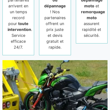
partenaires
ou
dépannage
arrivent en
dépannage
moto
et
un temps
! Nos
remorquage
record
partenaires
moto
pour
toute
offrent un
assurent
intervention
.
prix juste
rapidité et
Service
et devis
sécurité.
efficace
gratuit et
24/7.
rapide.