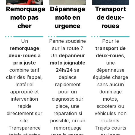
Remorquage
Dépannage
Transport
moto pas
moto en
de deux-
cher
urgence
roues
Un
Panne soudaine
Pour le
remorquage
sur la route ?
transport de
deux-roues à
Un
dépanneur
deux-roues
,
prix juste
moto joignable
une
combine tarif
24h/24
se
dépanneuse
clair dès l’appel,
déplace
équipée charge
matériel
rapidement
sans aucun
approprié et
pour un
dommage
intervention
diagnostic sur
motos,
rapide
place, une
scooters ou
directement sur
réparation si
véhicules non
site.
possible, ou un
roulants.
Transparence
remorquage
Trajets courts
totale et prise
vers le garage
ou longs