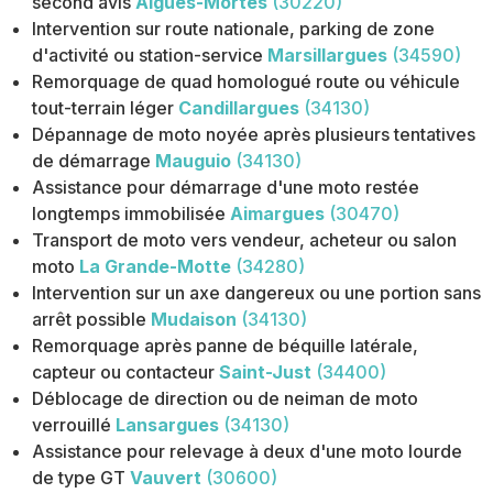
second avis
Aigues-Mortes
(30220)
Intervention sur route nationale, parking de zone
d'activité ou station-service
Marsillargues
(34590)
Remorquage de quad homologué route ou véhicule
tout-terrain léger
Candillargues
(34130)
Dépannage de moto noyée après plusieurs tentatives
de démarrage
Mauguio
(34130)
Assistance pour démarrage d'une moto restée
longtemps immobilisée
Aimargues
(30470)
Transport de moto vers vendeur, acheteur ou salon
moto
La Grande-Motte
(34280)
Intervention sur un axe dangereux ou une portion sans
arrêt possible
Mudaison
(34130)
Remorquage après panne de béquille latérale,
capteur ou contacteur
Saint-Just
(34400)
Déblocage de direction ou de neiman de moto
verrouillé
Lansargues
(34130)
Assistance pour relevage à deux d'une moto lourde
de type GT
Vauvert
(30600)