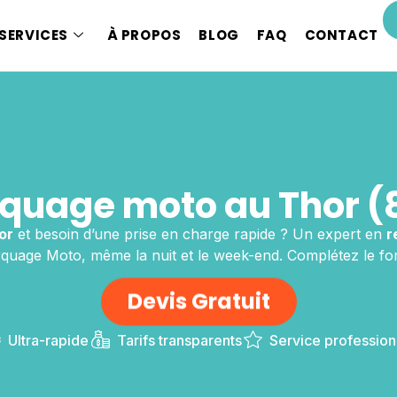
SERVICES
À PROPOS
BLOG
FAQ
CONTACT
quage moto au Thor (
or
et besoin d’une prise en charge rapide ? Un expert en
r
uage Moto, même la nuit et le week-end. Complétez le for
Devis Gratuit
Ultra-rapide
Tarifs transparents
Service profession