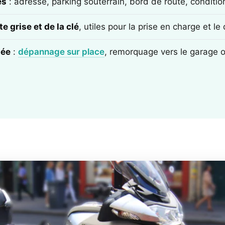
ès
: adresse, parking souterrain, bord de route, conditi
e grise et de la clé
, utiles pour la prise en charge et l
tée
:
dépannage sur place
, remorquage vers le garage 