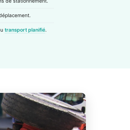
ons de stationnement.
e déplacement.
ou
transport planifié
.