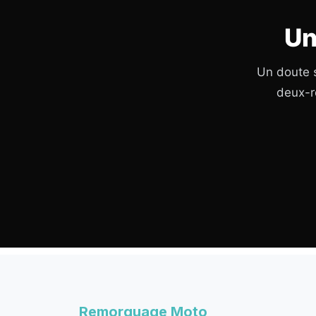
Un
Un doute s
deux-r
Remorquage Moto