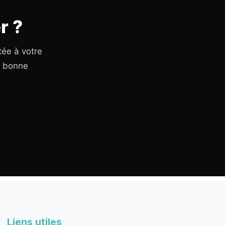
r ?
tée à votre
a bonne
Liens utiles