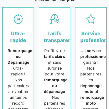
Ultra-
Tarifs
Service
rapide
transparents
profession
Remorquage
Profitez de
Un
service
ou
tarifs clairs
professionnel
Dépannage
et sans
garanti !
ultra-
surprise
Nos
rapide !
pour votre
partenaires
Nos
remorquage
en
partenaires
ou
dépannage
arrivent en
dépannage
moto
et
un temps
! Nos
remorquage
record
partenaires
moto