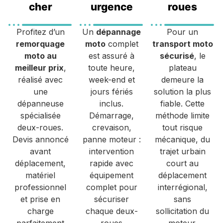
cher
urgence
roues
Profitez d’un
Un
dépannage
Pour un
remorquage
moto
complet
transport moto
moto au
est assuré à
sécurisé
, le
meilleur prix
,
toute heure,
plateau
réalisé avec
week-end et
demeure la
une
jours fériés
solution la plus
dépanneuse
inclus.
fiable. Cette
spécialisée
Démarrage,
méthode limite
deux-roues.
crevaison,
tout risque
Devis annoncé
panne moteur :
mécanique, du
avant
intervention
trajet urbain
déplacement,
rapide avec
court au
matériel
équipement
déplacement
professionnel
complet pour
interrégional,
et prise en
sécuriser
sans
charge
chaque deux-
sollicitation du
parfaitement
roues
moteur.