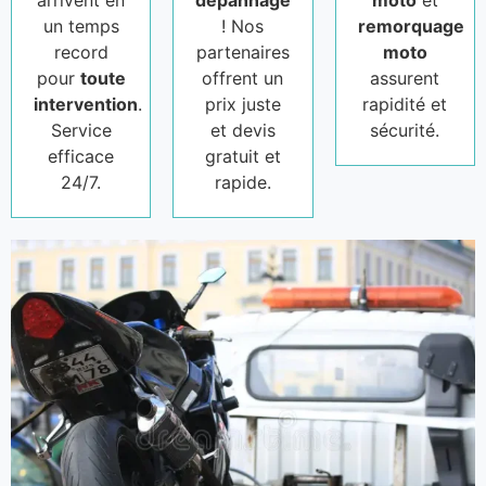
arrivent en
dépannage
moto
et
un temps
! Nos
remorquage
record
partenaires
moto
pour
toute
offrent un
assurent
intervention
.
prix juste
rapidité et
Service
et devis
sécurité.
efficace
gratuit et
24/7.
rapide.