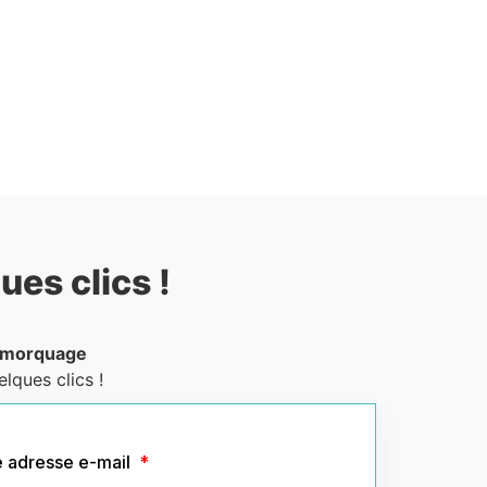
ues clics !
emorquage
lques clics !
e adresse e-mail