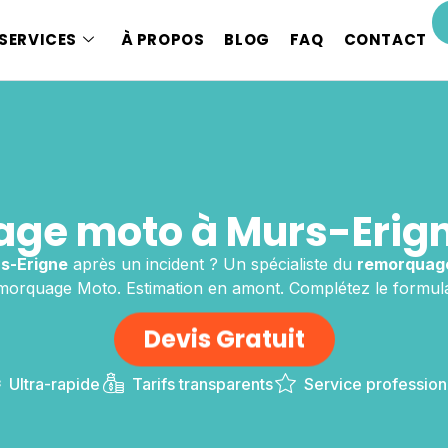
SERVICES
À PROPOS
BLOG
FAQ
CONTACT
ge moto à Murs-Erign
s-Erigne
après un incident ? Un spécialiste du
remorquag
orquage Moto. Estimation en amont. Complétez le formula
Devis Gratuit
Ultra-rapide
Tarifs transparents
Service profession