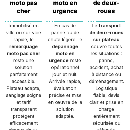
moto pas
moto en
de deux-
cher
urgence
roues
Immobilisé en
En cas de
Le
transport
ville ou sur voie
panne ou de
de deux-roues
rapide, le
chute légère, le
sur plateau
remorquage
dépannage
couvre toutes
moto pas cher
moto en
les situations :
reste une
urgence
reste
panne,
solution
opérationnel
accident, achat
parfaitement
jour et nuit.
à distance ou
accessible.
Arrivée rapide,
déménagement.
Plateau adapté,
évaluation
Logistique
sanglage soigné
précise et mise
fiable, devis
et tarif
en œuvre de la
clair et prise en
transparent
solution
charge
protègent
adaptée.
entièrement
efficacement
sécurisée du
chaque deux-
véhicule.