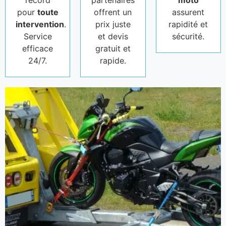
record
partenaires
moto
pour
toute
offrent un
assurent
intervention
.
prix juste
rapidité et
Service
et devis
sécurité.
efficace
gratuit et
24/7.
rapide.