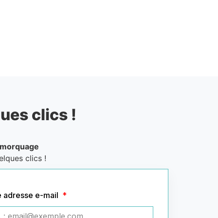
ues clics !
emorquage
lques clics !
e adresse e-mail