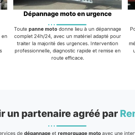
Dépannage moto en urgence
Toute
panne moto
donne lieu à un dépannage
P
u en
complet 24h/24, avec un matériel adapté pour
traiter la majorité des urgences. Intervention
mé
s
professionnelle, diagnostic rapide et remise en
route efficace.
r un partenaire agréé par
Re
services de
dépannage
et
remorquage moto
avec une inter