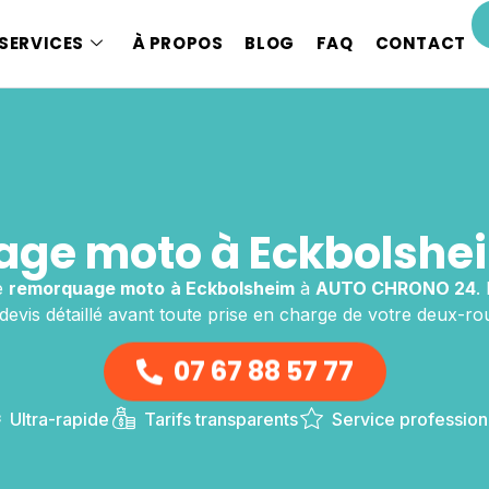
SERVICES
À PROPOS
BLOG
FAQ
CONTACT
ge moto à Eckbolshei
e
remorquage moto
à Eckbolsheim
à
AUTO CHRONO 24
.
devis détaillé avant toute prise en charge de votre deux-ro
07 67 88 57 77
Ultra-rapide
Tarifs transparents
Service profession