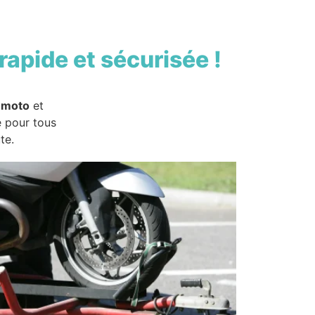
rapide et sécurisée !
 moto
et
e pour tous
te.