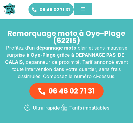
06 46 02 71 31
Remorquage moto à Oye-Plage
(62215)
Profitez d’un
dépannage moto
clair et sans mauvaise
surprise
à Oye-Plage
grâce à
DEPANNAGE PAS-DE-
CALAIS
, dépanneur de proximité. Tarif annoncé avant
toute intervention dans votre quartier, sans frais
dissimulés. Composez le numéro ci-dessus.
06 46 02 71 31
Ultra-rapide
Tarifs imbattables