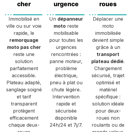
cher
urgence
roues
Immobilisé en
Un
dépanneur
Déplacer une
ville ou sur voie
moto
reste
moto
rapide, le
mobilisable
immobilisée
remorquage
pour toutes les
devient simple
moto pas cher
urgences
grâce à un
reste une
rencontrées :
transport
solution
panne moteur,
plateau dédié
.
parfaitement
problème
Chargement
accessible.
électrique,
sécurisé, trajet
Plateau adapté,
pneu à plat ou
optimisé et
sanglage soigné
chute légère.
matériel
et tarif
Intervention
spécifique :
transparent
rapide et
solution idéale
protègent
sécurisée
pour deux-
efficacement
disponible
roues non
chaque deux-
24h/24 et 7j/7.
roulants ou de
roues
grande valeur.