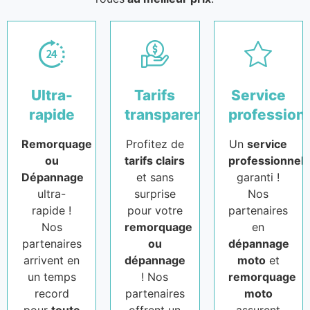
Ultra-
Tarifs
Service
rapide
transparents
profession
Remorquage
Profitez de
Un
service
ou
tarifs clairs
professionnel
Dépannage
et sans
garanti !
ultra-
surprise
Nos
rapide !
pour votre
partenaires
Nos
remorquage
en
partenaires
ou
dépannage
arrivent en
dépannage
moto
et
un temps
! Nos
remorquage
record
partenaires
moto