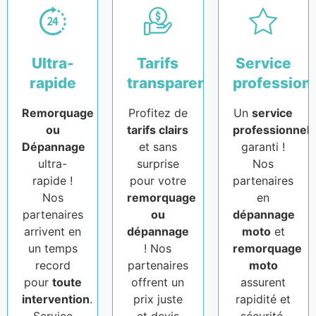
Ultra-
Tarifs
Service
rapide
transparents
profession
Remorquage
Profitez de
Un
service
ou
tarifs clairs
professionnel
Dépannage
et sans
garanti !
ultra-
surprise
Nos
rapide !
pour votre
partenaires
Nos
remorquage
en
partenaires
ou
dépannage
arrivent en
dépannage
moto
et
un temps
! Nos
remorquage
record
partenaires
moto
pour
toute
offrent un
assurent
intervention
.
prix juste
rapidité et