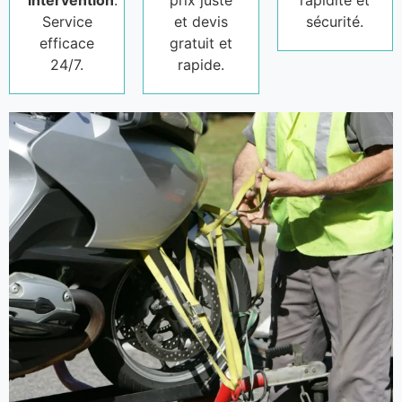
intervention
.
prix juste
rapidité et
Service
et devis
sécurité.
efficace
gratuit et
24/7.
rapide.