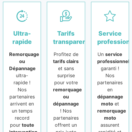
Ultra-
Tarifs
Service
rapide
transparents
profession
Remorquage
Profitez de
Un
service
ou
tarifs clairs
professionnel
Dépannage
et sans
garanti !
ultra-
surprise
Nos
rapide !
pour votre
partenaires
Nos
remorquage
en
partenaires
ou
dépannage
arrivent en
dépannage
moto
et
un temps
! Nos
remorquage
record
partenaires
moto
pour
toute
offrent un
assurent