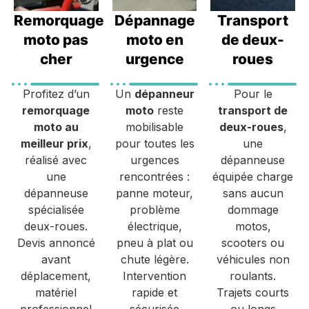
Remorquage
Dépannage
Transport
moto pas
moto en
de deux-
cher
urgence
roues
Profitez d’un
Un
dépanneur
Pour le
remorquage
moto
reste
transport de
moto au
mobilisable
deux-roues
,
meilleur prix
,
pour toutes les
une
réalisé avec
urgences
dépanneuse
une
rencontrées :
équipée charge
dépanneuse
panne moteur,
sans aucun
spécialisée
problème
dommage
deux-roues.
électrique,
motos,
Devis annoncé
pneu à plat ou
scooters ou
avant
chute légère.
véhicules non
déplacement,
Intervention
roulants.
matériel
rapide et
Trajets courts
professionnel
sécurisée
ou longs