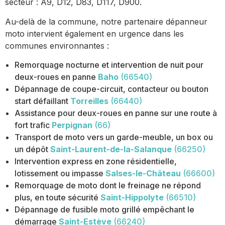
secteur : A9, D12, D83, D117, D900.
Au-delà de la commune, notre partenaire dépanneur
moto intervient également en urgence dans les
communes environnantes :
Remorquage nocturne et intervention de nuit pour
deux-roues en panne
Baho
(66540)
Dépannage de coupe-circuit, contacteur ou bouton
start défaillant
Torreilles
(66440)
Assistance pour deux-roues en panne sur une route à
fort trafic
Perpignan
(66)
Transport de moto vers un garde-meuble, un box ou
un dépôt
Saint-Laurent-de-la-Salanque
(66250)
Intervention express en zone résidentielle,
lotissement ou impasse
Salses-le-Château
(66600)
Remorquage de moto dont le freinage ne répond
plus, en toute sécurité
Saint-Hippolyte
(66510)
Dépannage de fusible moto grillé empêchant le
démarrage
Saint-Estève
(66240)