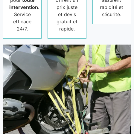
pour
toute
offrent un
assurent
intervention
.
prix juste
rapidité et
Service
et devis
sécurité.
efficace
gratuit et
24/7.
rapide.