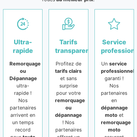
Ultra-
Tarifs
Service
rapide
transparents
profession
Remorquage
Profitez de
Un
service
ou
tarifs clairs
professionnel
Dépannage
et sans
garanti !
ultra-
surprise
Nos
rapide !
pour votre
partenaires
Nos
remorquage
en
partenaires
ou
dépannage
arrivent en
dépannage
moto
et
un temps
! Nos
remorquage
record
partenaires
moto