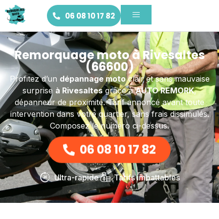
06 08 10 17 82
Remorquage moto à Rivesaltes
(66600)
Profitez d’un
dépannage moto
clair et sans mauvaise
surprise
à Rivesaltes
grâce à
AUTO REMORK
,
dépanneur de proximité. Tarif annoncé avant toute
intervention dans votre quartier, sans frais dissimulés.
Composez le numéro ci-dessus.
06 08 10 17 82
Ultra-rapide
Tarifs imbattables