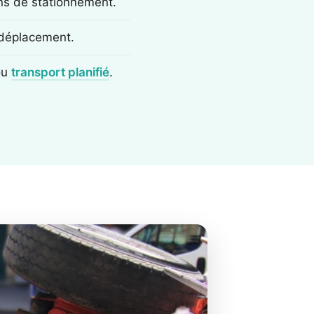
ons de stationnement.
e déplacement.
ou
transport planifié
.