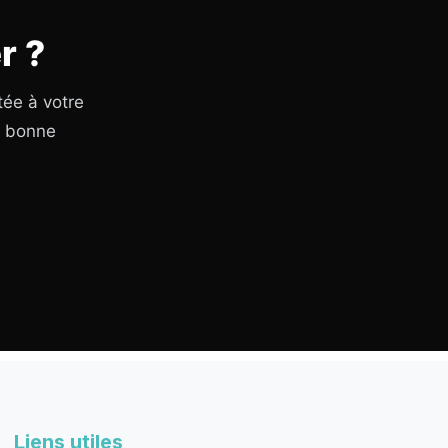
r ?
tée à votre
a bonne
Liens utiles