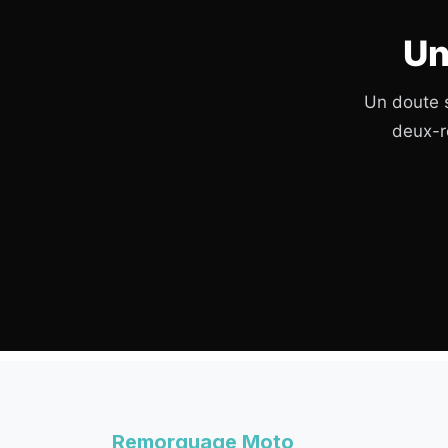
Un
Un doute s
deux-r
Remorquage Moto