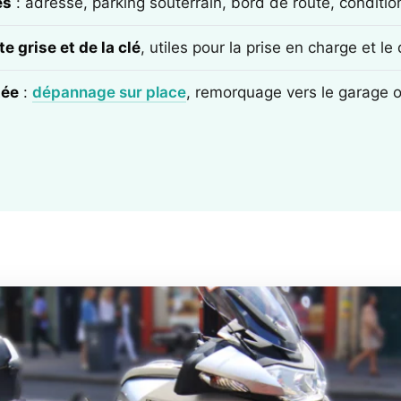
ès
: adresse, parking souterrain, bord de route, conditi
e grise et de la clé
, utiles pour la prise en charge et l
tée
:
dépannage sur place
, remorquage vers le garage 