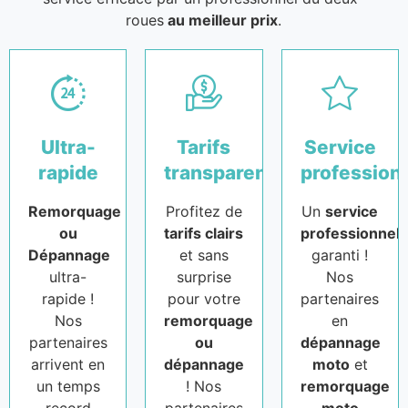
roues
au meilleur prix
.
Ultra-
Tarifs
Service
rapide
transparents
profession
Remorquage
Profitez de
Un
service
ou
tarifs clairs
professionnel
Dépannage
et sans
garanti !
ultra-
surprise
Nos
rapide !
pour votre
partenaires
Nos
remorquage
en
partenaires
ou
dépannage
arrivent en
dépannage
moto
et
un temps
! Nos
remorquage
record
partenaires
moto