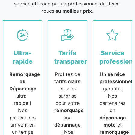
service efficace par un professionnel du deux-
roues
au meilleur prix
.
Ultra-
Tarifs
Service
rapide
transparents
profession
Remorquage
Profitez de
Un
service
ou
tarifs clairs
professionnel
Dépannage
et sans
garanti !
ultra-
surprise
Nos
rapide !
pour votre
partenaires
Nos
remorquage
en
partenaires
ou
dépannage
arrivent en
dépannage
moto
et
un temps
! Nos
remorquage