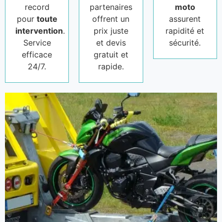
record
partenaires
moto
pour
toute
offrent un
assurent
intervention
.
prix juste
rapidité et
Service
et devis
sécurité.
efficace
gratuit et
24/7.
rapide.