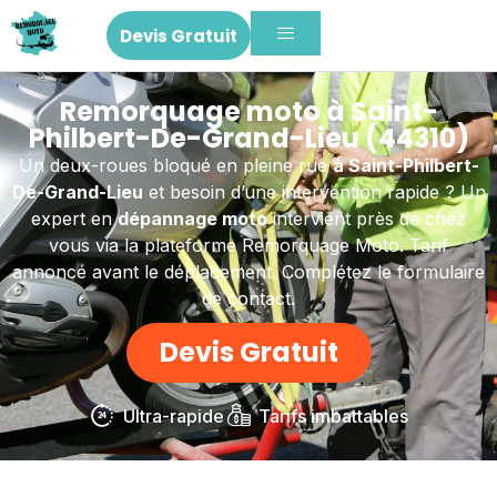
Devis Gratuit
Remorquage moto à Saint-
Philbert-De-Grand-Lieu (44310)
Un deux-roues bloqué en pleine rue
à Saint-Philbert-
De-Grand-Lieu
et besoin d’une intervention rapide ? Un
expert en
dépannage moto
intervient près de chez
vous via la plateforme Remorquage Moto. Tarif
annoncé avant le déplacement. Complétez le formulaire
de contact.
Devis Gratuit
Ultra-rapide
Tarifs imbattables