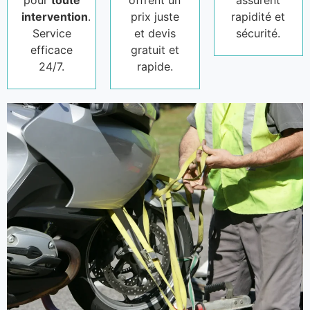
pour
toute
offrent un
assurent
intervention
.
prix juste
rapidité et
Service
et devis
sécurité.
efficace
gratuit et
24/7.
rapide.