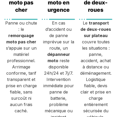
moto pas
moto en
de deux-
cher
urgence
roues
Panne ou chute
En cas
Le
transport
: le
d’accident ou
de deux-roues
remorquage
de panne
sur plateau
moto pas cher
imprévue sur la
couvre toutes
s’appuie sur un
route, un
les situations :
matériel
dépanneur
panne,
professionnel.
moto
reste
accident, achat
Arrimage
disponible
à distance ou
conforme, tarif
24h/24 et 7j/7.
déménagement.
transparent et
Intervention
Logistique
prise en charge
immédiate pour
fiable, devis
fiable, sans
panne de
clair et prise en
surcoût ni
batterie,
charge
aucun frais
problème
entièrement
caché.
mécanique ou
sécurisée du
incident
véhicule.