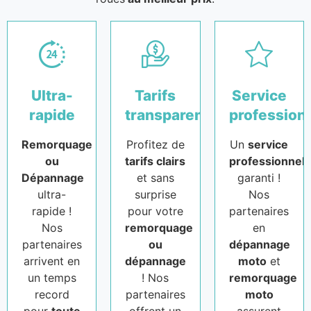
Ultra-
Tarifs
Service
rapide
transparents
profession
Remorquage
Profitez de
Un
service
ou
tarifs clairs
professionnel
Dépannage
et sans
garanti !
ultra-
surprise
Nos
rapide !
pour votre
partenaires
Nos
remorquage
en
partenaires
ou
dépannage
arrivent en
dépannage
moto
et
un temps
! Nos
remorquage
record
partenaires
moto