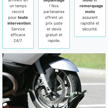
arrivent en
dépannage
moto
et
un temps
! Nos
remorquage
record
partenaires
moto
pour
toute
offrent un
assurent
intervention
.
prix juste
rapidité et
Service
et devis
sécurité.
efficace
gratuit et
24/7.
rapide.