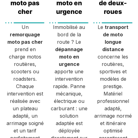
moto pas
moto en
de deux-
cher
urgence
roues
Un
Immobilisé au
Le
transport
remorquage
bord de la
de moto
moto pas cher
route ? Le
longue
prend en
dépannage
distance
charge motos
moto en
concerne les
routières,
urgence
routières,
scooters ou
apporte une
sportives et
roadsters.
intervention
modèles de
Chaque
rapide. Panne
prestige.
intervention est
mécanique,
Matériel
réalisée avec
électrique ou
professionnel
un plateau
carburant : une
adapté,
adapté, un
solution
arrimage normé
arrimage soigné
adaptée est
et itinéraire
et un tarif
déployée
optimisé
parfaitement
directement sur
garantissent